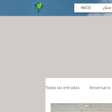
INICIO
¿Que
Todas las entradas
Aniversario
Deporte
Asamblea