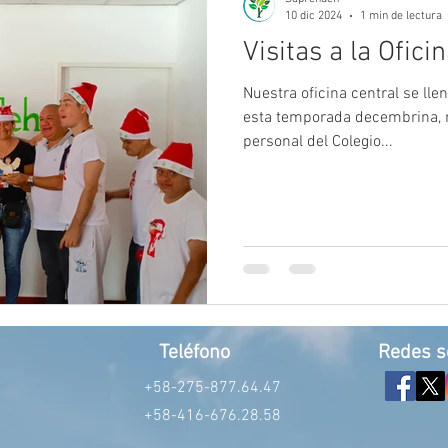
10 dic 2024
1 min de lectura
Visitas a la Ofici
Nuestra oficina central se lle
esta temporada decembrina, r
personal del Colegio...
Teléfono
Redes s
+58-275-877.64.47
+58-416-676.28.58