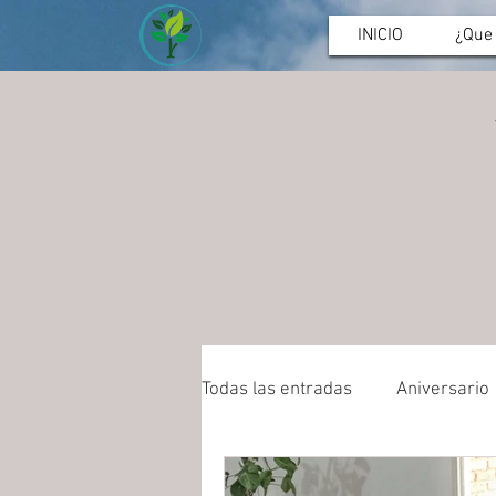
INICIO
¿Que
Todas las entradas
Aniversario
Deporte
Asamblea