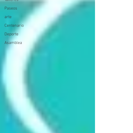
Paseos
arte
Centenario
Deporte
Asamblea