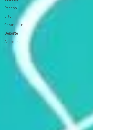
Paseos
arte
Centenario
Deporte
Asamblea