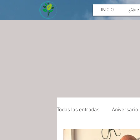
INICIO
¿Que
Todas las entradas
Aniversario
Deporte
Asamblea