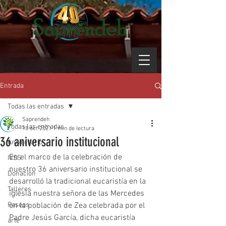
Entrada
Todas las entradas
Saprendeh
Todas las entradas
18 oct 2021
1 min de lectura
36 aniversario institucional
Aniversario
En el marco de la celebración de 
IVSS
nuestro 36 aniversario institucional se 
Donación
desarrolló la tradicional eucaristía en la 
Talleres
iglesia nuestra señora de las Mercedes 
Paseos
en la población de Zea celebrada por el 
Padre Jesús García, dicha eucaristía 
arte