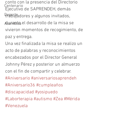
conto con la presencia del Directorio 
Centenario
Ejecutivo de SAPRENDEH, demás 
Deporte
trabajadores y algunos invitados, 
durante el desarrollo de la misa se 
Asamblea
vivieron momentos de recogimiento, de 
paz y entrega.
Una vez finalizada la misa se realizo un 
acto de palabras y reconocimientos 
encabezados por el Director General 
Johnny Pérez y posterior un almuerzo 
con el fin de compartir y celebrar. 
#Aniversario
#aniversariosaprendeh
#Aniversario36
#cumpleaños
#discapacidad
#yosipuedo
#Laborterapia
#autismo
#Zea
#Mérida
#Venezuela