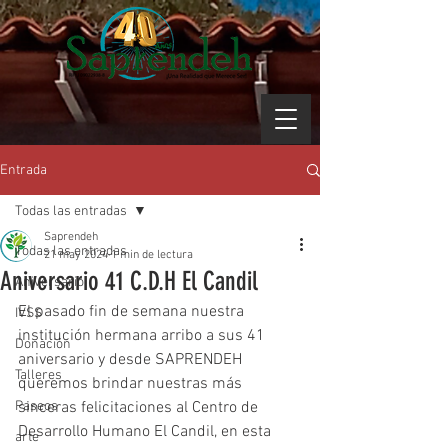
Entrada
Todas las entradas
Saprendeh
Todas las entradas
21 may 2024
1 min de lectura
Aniversario 41 C.D.H El Candil
Aniversario
El pasado fin de semana nuestra 
IVSS
institución hermana arribo a sus 41 
Donación
aniversario y desde SAPRENDEH 
Talleres
queremos brindar nuestras más 
Paseos
sinceras felicitaciones al Centro de 
Desarrollo Humano El Candil, en esta 
arte