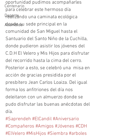
oportunidad pudimos acompañarles 
Centenario
para celebrar este hermoso día 
Deporte
realizando una caminata ecológica 
desde su sede principal en la 
Asamblea
comunidad de San Miguel hasta el 
Santuario del Santo Niño de la Cuchilla, 
donde pudieron asistir los jóvenes del 
C.D.H El Velero y Mis Hijos para disfrutar 
del recorrido hasta la cima del cerro. 
Posterior a esto, se celebró una  misa en 
acción de gracias presidida por el 
presbítero Jean Carlos Loaiza. Del igual 
forma los anfitriones del día nos 
deleitaron con un almuerzo donde se 
pudo disfrutar las buenas anécdotas del 
día. 
#Saprendeh
#ElCandil
#Aniversario
#Compañeros
#Amigos
#Jóvenes
#CDH
#ElVelero
#MisHijos
#Siembra
#arboles