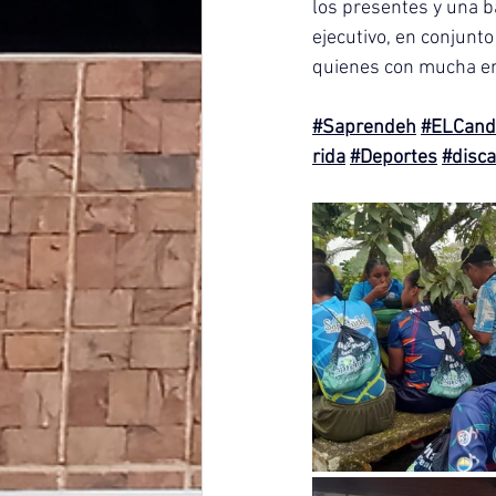
los presentes y una b
ejecutivo, en conjunto
quienes con mucha em
#Saprendeh
#ELCand
rida
#Deportes
#disc