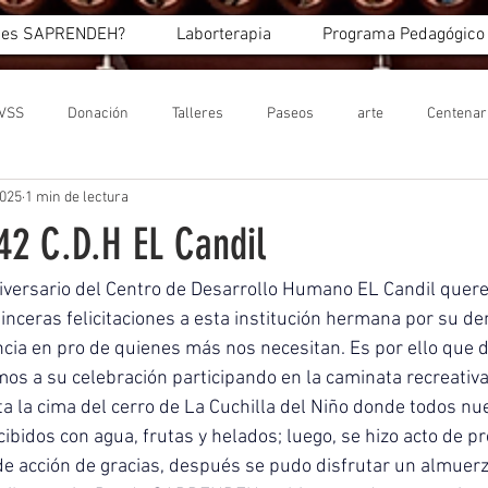
 es SAPRENDEH?
Laborterapia
Programa Pedagógico
IVSS
Donación
Talleres
Paseos
arte
Centenar
025
1 min de lectura
42 C.D.H EL Candil
niversario del Centro de Desarrollo Humano EL Candil quer
inceras felicitaciones a esta institución hermana por su d
cia en pro de quienes más nos necesitan. Es por ello que 
os a su celebración participando en la caminata recreativa 
ta la cima del cerro de La Cuchilla del Niño donde todos nu
bidos con agua, frutas y helados; luego, se hizo acto de pr
 de acción de gracias, después se pudo disfrutar un almuerz