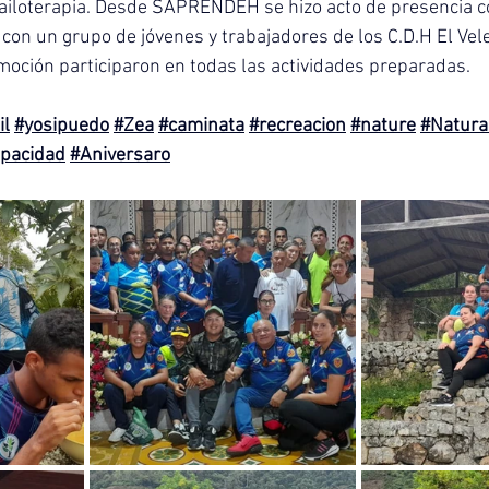
ailoterapia. Desde SAPRENDEH se hizo acto de presencia con
 con un grupo de jóvenes y trabajadores de los C.D.H El Vele
oción participaron en todas las actividades preparadas.
il
#yosipuedo
#Zea
#caminata
#recreacion
#nature
#Natura
apacidad
#Aniversaro