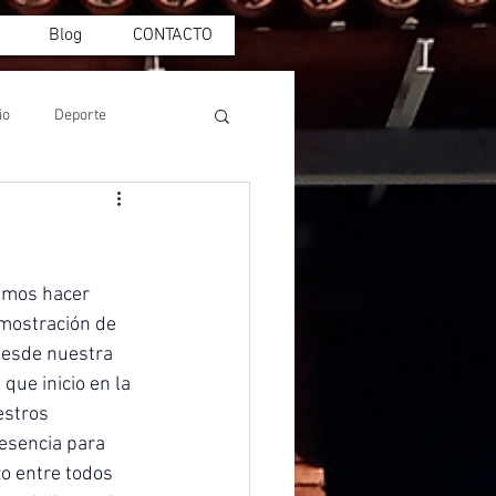
Blog
CONTACTO
io
Deporte
emos hacer 
emostración de 
desde nuestra 
que inicio en la 
estros 
esencia para 
o entre todos 