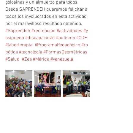
golosinas y un almuerzo para todos. 
Desde SAPRENDEH queremos felicitar a 
todos los involucrados en esta actividad 
por el maravilloso resultado obtenido.
#Saprendeh
#recreación
#actividades
#y
osipuedo
#discapacidad
#autismo
#CDH
#laborterapia
#ProgramaPedagógico
#ro
bótica
#tecnología
#FormasGeométricas
#Salud
#Zea
#Mérida
#venezuela