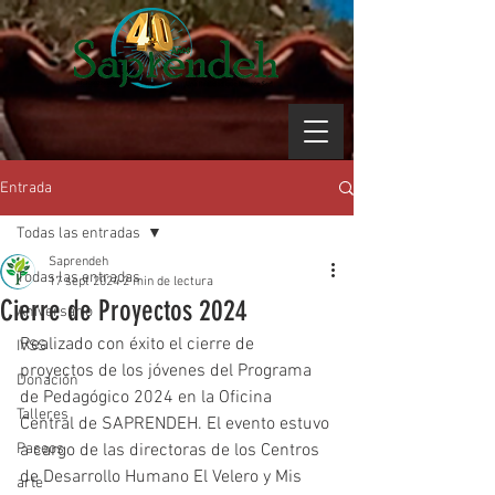
Entrada
Todas las entradas
Saprendeh
Todas las entradas
17 sept 2024
2 min de lectura
Cierre de Proyectos 2024
Aniversario
Realizado con éxito el cierre de 
IVSS
proyectos de los jóvenes del Programa 
Donación
de Pedagógico 2024 en la Oficina 
Talleres
Central de SAPRENDEH. El evento estuvo 
Paseos
a cargo de las directoras de los Centros 
de Desarrollo Humano El Velero y Mis 
arte