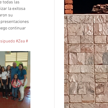
e todas las 
zar la exitosa 
aron su 
 presentaciones 
luego continuar 
osipuedo
#Zea
#