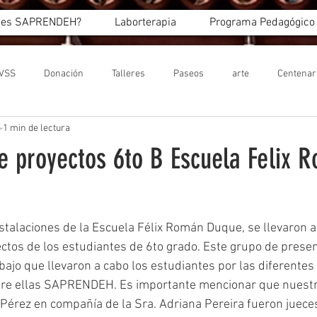
 es SAPRENDEH?
Laborterapia
Programa Pedagógico
IVSS
Donación
Talleres
Paseos
arte
Centenar
5
1 min de lectura
de proyectos 6to B Escuela Felix 
nstalaciones de la Escuela Félix Román Duque, se llevaron a
ctos de los estudiantes de 6to grado. Este grupo de prese
ajo que llevaron a cabo los estudiantes por las diferentes 
ntre ellas SAPRENDEH. Es importante mencionar que nuestr
 Pérez en compañía de la Sra. Adriana Pereira fueron juece