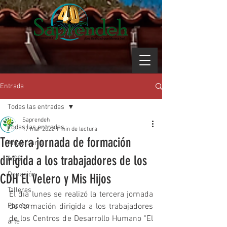
Entrada
Todas las entradas
Saprendeh
Todas las entradas
17 mar 2022
1 min de lectura
Tercera jornada de formación
Aniversario
dirigida a los trabajadores de los
IVSS
Donación
CDH El Velero y Mis Hijos
Talleres
El día lunes se realizó la tercera jornada 
Paseos
de formación dirigida a los trabajadores 
de los Centros de Desarrollo Humano "El 
arte