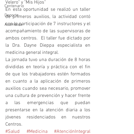
Velero" y "Mis Hijos" 
Centenario
En esta oportunidad se realizó un taller 
Deporte
de primeros auxilios, la actividad contó 
con la participación de 7 instructores y el 
Asamblea
acompañamiento de las supervisoras de 
ambos centros.  El taller fue dictado por 
la Dra. Dayne Dieppa especialista en 
medicina general integral. 
La jornada tuvo una duración de 8 horas 
divididas en teoría y práctica con el fin 
de que los trabajadores estén formados 
en cuanto a la aplicación de primeros 
auxilios cuando sea necesario, promover 
una cultura de prevención y hacer frente 
a las emergencias que puedan 
presentarse en la atención diaria a los 
jóvenes residenciados en nuestros 
Centros. 
#Salud
#Medicina
#AtenciónIntegral