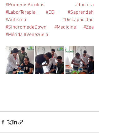
#PrimerosAuxilios
#doctora
#LaborTerapia
#CDH
#Saprendeh
#Autismo
#Discapacidad
#SindromedeDown
#Medicine
#Zea
#Mérida
#Venezuela