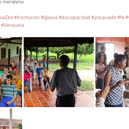
ro merideño.
uiaZea
#Institucion
#Iglesia
#discapacidad
#yosipuedo
#fe
#
#Veneuela