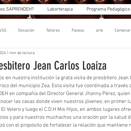
 es SAPRENDEH?
Laborterapia
Programa Pedagógico
IVSS
Donación
Talleres
Paseos
arte
Centenar
024
1 min de lectura
resbitero Jean Carlos Loaiza
os en nuestra institución la grata visita de presbítero Jean 
roco del municipio Zea. Esta visita fue coordinada a través d
EH en compañía del Director General Jhonny Pérez, quien 
nocer las casas donde viven nuestros jóvenes; en primer lu
H El Velero y luego el C.D.H Mis Hijos, en ambos lugares ofre
cios y para nuestros muchachos una oración por la salud d
izó con el propósito de fortalecer la relación que mantiene 