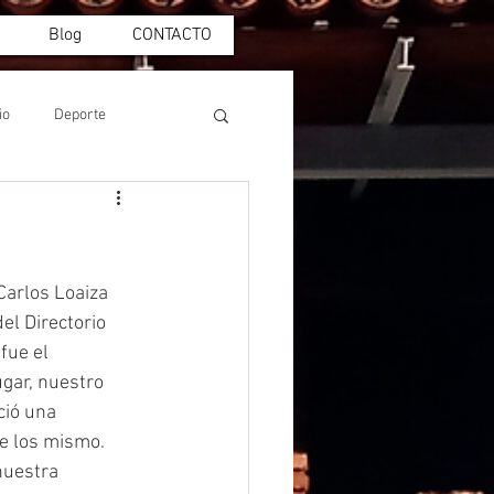
Blog
CONTACTO
io
Deporte
Carlos Loaiza 
el Directorio 
fue el 
gar, nuestro 
ció una 
e los mismo. 
nuestra 