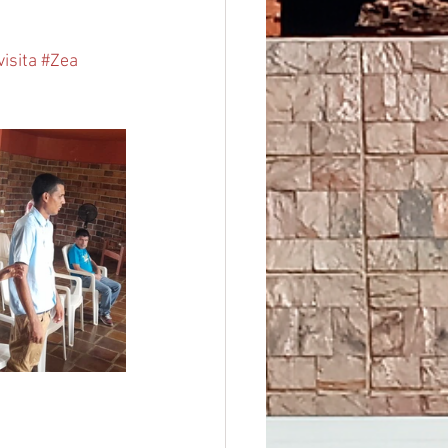
visita
#Zea