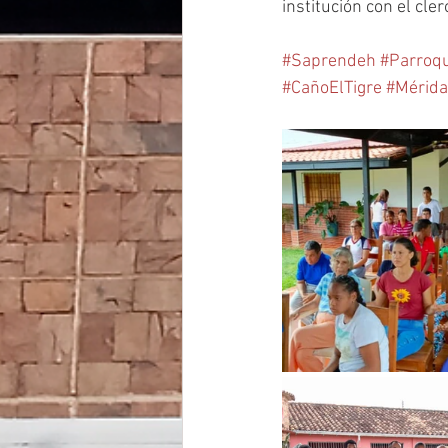
institución con el cle
#Saprendeh
#Parroq
#CañoElTigre
#Mérida