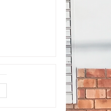
antes del Colegio “Rita Mora de
s” presentan con éxito sus